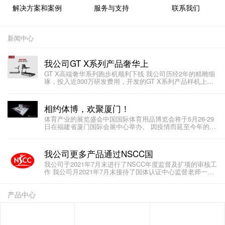
解决方案和案例
服务与支持
联系我们
新闻中心
我公司GT X系列产品奢华上
GT X高端奢华系列跑步机顺利下线 我公司历经2年的精雕细
琢，投入近300万研发费用，开发的GT X系列产品样机上次
在体博会亮
相约体博，欢聚厦门！
体育产业的展览盛会中国国际体育用品博览会将于5月26-29
日在福建省厦门国际会展中心举办。 因疫情而延至今年的体
博会必
我公司更多产品通过NSCC国
我公司于2021年7月末进行了NSCC年度监督及扩项的审核工
作 我公司月2021年7月末接待了国体认证中心监督老师一行
三人，对我公
产品中心