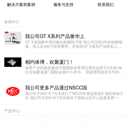
解决方案和案例
服务与支持
联系我们
新闻中心
我公司GT X系列产品奢华上
GT X高端奢华系列跑步机顺利下线 我公司历经2年的精雕细
琢，投入近300万研发费用，开发的GT X系列产品样机上次
在体博会亮
相约体博，欢聚厦门！
体育产业的展览盛会中国国际体育用品博览会将于5月26-29
日在福建省厦门国际会展中心举办。 因疫情而延至今年的体
博会必
我公司更多产品通过NSCC国
我公司于2021年7月末进行了NSCC年度监督及扩项的审核工
作 我公司月2021年7月末接待了国体认证中心监督老师一行
三人，对我公
产品中心