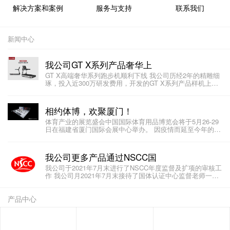
解决方案和案例
服务与支持
联系我们
新闻中心
我公司GT X系列产品奢华上
GT X高端奢华系列跑步机顺利下线 我公司历经2年的精雕细
琢，投入近300万研发费用，开发的GT X系列产品样机上次
在体博会亮
相约体博，欢聚厦门！
体育产业的展览盛会中国国际体育用品博览会将于5月26-29
日在福建省厦门国际会展中心举办。 因疫情而延至今年的体
博会必
我公司更多产品通过NSCC国
我公司于2021年7月末进行了NSCC年度监督及扩项的审核工
作 我公司月2021年7月末接待了国体认证中心监督老师一行
三人，对我公
产品中心